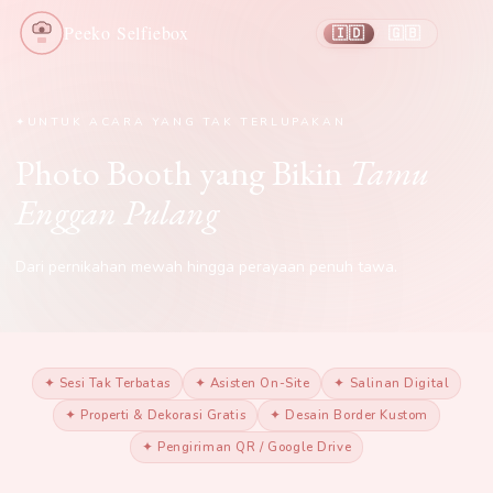
Peeko Selfiebox
🇮🇩
🇬🇧
/
UNTUK ACARA YANG TAK TERLUPAKAN
Photo Booth yang Bikin
Tamu
Enggan Pulang
Dari pernikahan mewah hingga perayaan penuh tawa.
✦ Sesi Tak Terbatas
✦ Asisten On-Site
✦ Salinan Digital
✦ Properti & Dekorasi Gratis
✦ Desain Border Kustom
✦ Pengiriman QR / Google Drive