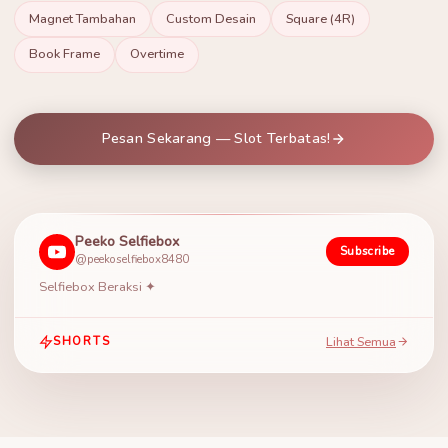
Magnet Tambahan
Custom Desain
Square (4R)
Book Frame
Overtime
Pesan Sekarang — Slot Terbatas!
Peeko Selfiebox
Subscribe
@peekoselfiebox8480
Selfiebox Beraksi ✦
Lihat Semua
SHORTS