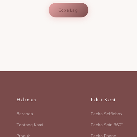
Coba Lagi
Halaman
Paket Kami
Beranda
Peeko Selfiebox
Tentang Kami
Peeko Spin 360°
Produk
Peeko Phone