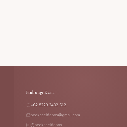
Hubungi Kami
+62 8229 2402 512
peekoselfiebox@gmail.com
@peekoselfiebox