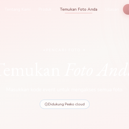
Tentang Kami
Produk
Temukan Foto Anda
Ulasan
PENCARI FOTO ✦
Temukan
Foto And
Masukkan kode event untuk mengakses semua foto.
Didukung Peeko cloud