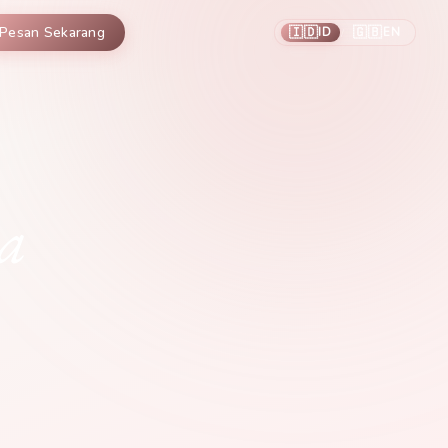
🇮🇩
🇬🇧
Pesan Sekarang
ID
EN
/
a